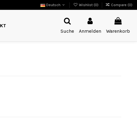
Deutsch
Wishlist (
0
)
Compare (
0
)
KT
Suche
Anmelden
Warenkorb