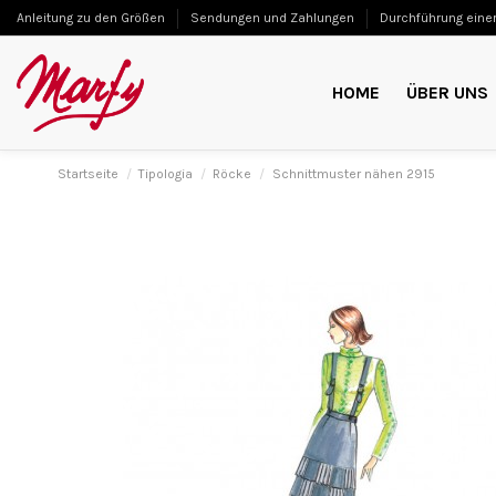
Anleitung zu den Größen
Sendungen und Zahlungen
Durchführung einer
HOME
ÜBER UNS
Startseite
Tipologia
Röcke
Schnittmuster nähen 2915