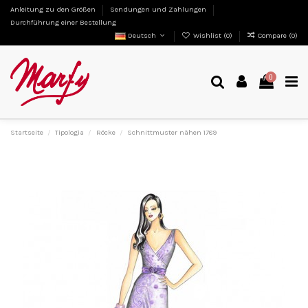
Anleitung zu den Größen
Sendungen und Zahlungen
Durchführung einer Bestellung
Deutsch
Wishlist (
0
)
Compare (
0
)
0
Startseite
Tipologia
Röcke
Schnittmuster nähen 1789