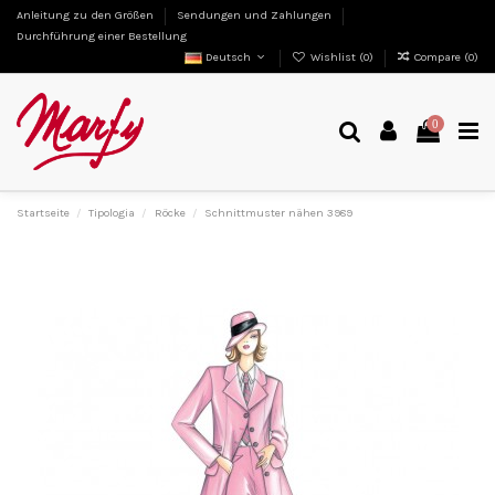
Anleitung zu den Größen
Sendungen und Zahlungen
Durchführung einer Bestellung
Deutsch
Wishlist (
0
)
Compare (
0
)
0
Startseite
Tipologia
Röcke
Schnittmuster nähen 3989