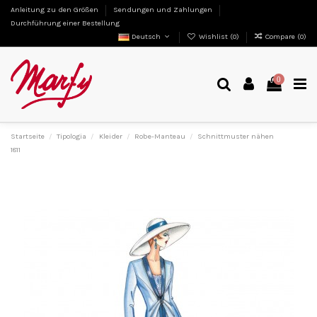
Anleitung zu den Größen
Sendungen und Zahlungen
Durchführung einer Bestellung
Deutsch
Wishlist (
0
)
Compare (
0
)
0
Startseite
Tipologia
Kleider
Robe-Manteau
Schnittmuster nähen
1811