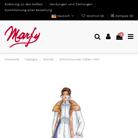
Anleitung zu den Größen
Sendungen und Zahlungen
Durchführung einer Bestellung
Deutsch
Wishlist (
0
)
Compare (
0
)
0
Startseite
Tipologia
Mäntel
Schnittmuster nähen 1957