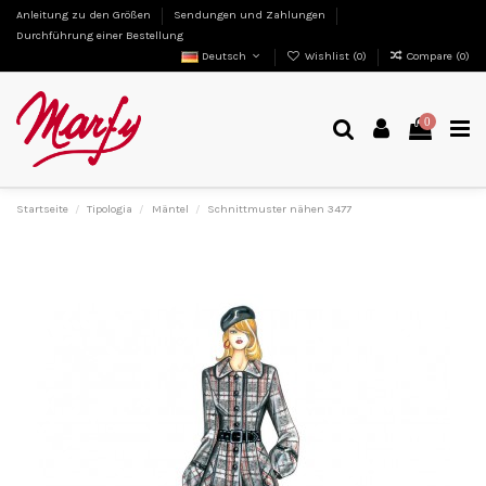
Anleitung zu den Größen
Sendungen und Zahlungen
Durchführung einer Bestellung
Deutsch
Wishlist (
0
)
Compare (
0
)
0
Startseite
Tipologia
Mäntel
Schnittmuster nähen 3477