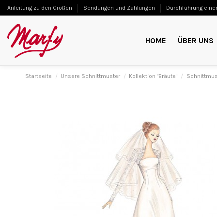
Anleitung zu den Größen
Sendungen und Zahlungen
Durchführung einer
HOME
ÜBER UNS
Startseite
Unsere Schnittmuster
Kollektion "Bräute"
Schnittmus