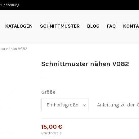
 Bestellung
KATALOGEN
SCHNITTMUSTER
BLOG
FAQ
KONTA
ter nähen V082
Schnittmuster nähen V082
Größe
Anleitung zu den 
15,00 €
Bruttopreis