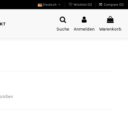
Deutsch
Wishlist (
0
)
Compare (
0
)
KT
Suche
Anmelden
Warenkorb
Größen