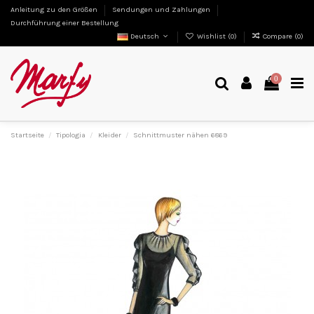
Anleitung zu den Größen
Sendungen und Zahlungen
Durchführung einer Bestellung
Deutsch
Wishlist (
0
)
Compare (
0
)
0
Startseite
Tipologia
Kleider
Schnittmuster nähen 6869