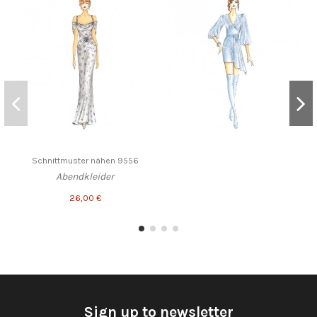
Schnittmuster nähen 9556
Abendkleider
26,00 €
Sign up to newsletter