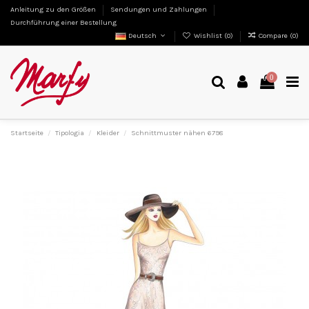
Anleitung zu den Größen
Sendungen und Zahlungen
Durchführung einer Bestellung
Deutsch
Wishlist (
0
)
Compare (
0
)
0
Startseite
Tipologia
Kleider
Schnittmuster nähen 6798