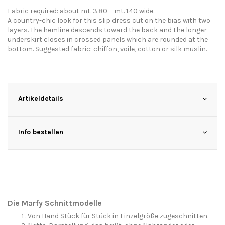
Fabric required: about mt. 3.80 – mt. 1.40 wide.
A country-chic look for this slip dress cut on the bias with two
layers. The hemline descends toward the back and the longer
underskirt closes in crossed panels which are rounded at the
bottom. Suggested fabric: chiffon, voile, cotton or silk muslin.
Artikeldetails
Info bestellen
Die Marfy Schnittmodelle
Von Hand Stück für Stück in Einzelgröße zugeschnitten.