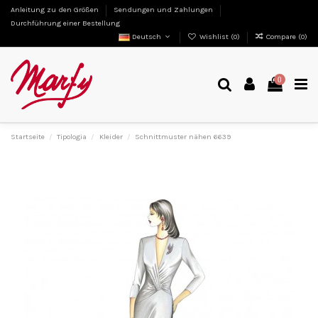
Anleitung zu den Größen
Sendungen und Zahlungen
Durchführung einer Bestellung
Deutsch
Wishlist (
0
)
Compare (
0
)
0
Startseite
Tipologia
Kleider
Schnittmuster nähen 6639