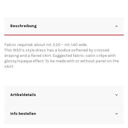
Beschreibung
Fabric required: about mt. 2.20 – mt. 1.40 wide.
This 1950’s style dress has a bodice softened by crossed
draping and a flared skirt. Suggested fabric: satin crêpe with
glossy/opaque effect. To be made with or without panel on the
skirt.
Artikeldetails
Info bestellen