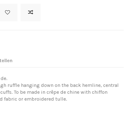
tellen
ide.
high ruffle hanging down on the back hemline, central
 cuffs. To be made in crêpe de chine with chiffon
ed fabric or embroidered tulle.