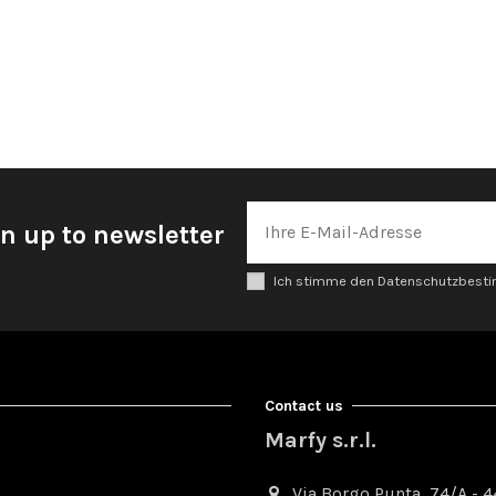
n up to newsletter
Ich stimme den Datenschutzbes
Contact us
Marfy s.r.l.
Via Borgo Punta, 74/A - 44