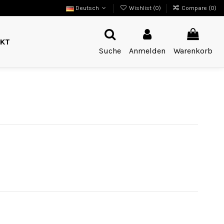
Deutsch
Wishlist (
0
)
Compare (
0
)
KT
Suche
Anmelden
Warenkorb