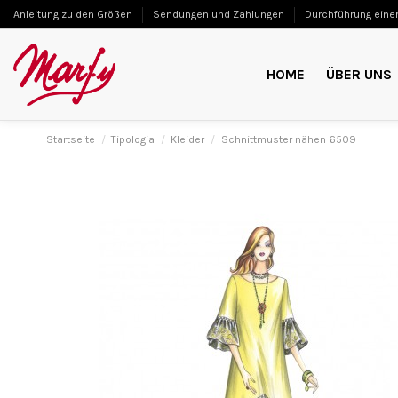
Anleitung zu den Größen
Sendungen und Zahlungen
Durchführung einer
HOME
ÜBER UNS
Startseite
Tipologia
Kleider
Schnittmuster nähen 6509