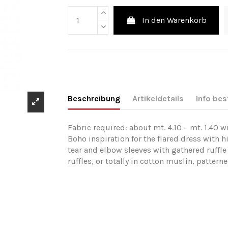
In den Warenkorb
Beschreibung
Artikeldetails
Info bes
Fabric required: about mt. 4.10 – mt. 1.40 w
Boho inspiration for the flared dress with 
tear and elbow sleeves with gathered ruffle
ruffles, or totally in cotton muslin, pattern