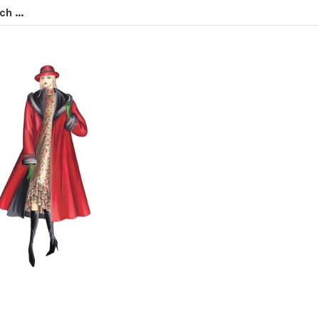
h ...