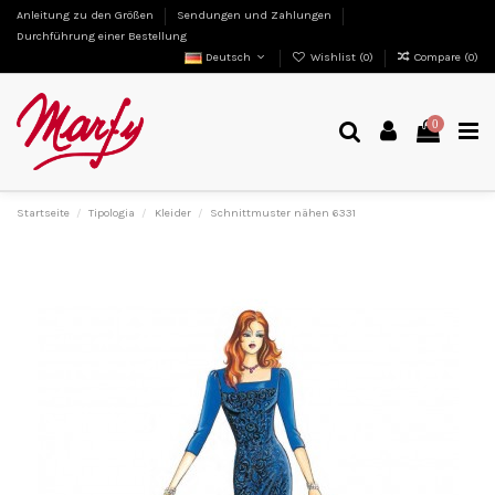
Anleitung zu den Größen
Sendungen und Zahlungen
Durchführung einer Bestellung
Deutsch
Wishlist (
0
)
Compare (
0
)
0
Startseite
Tipologia
Kleider
Schnittmuster nähen 6331