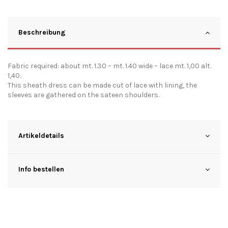
Beschreibung
Fabric required: about mt. 1.30 – mt. 1.40 wide – lace mt. 1,00 alt.
1,40.
This sheath dress can be made cut of lace with lining, the
sleeves are gathered on the sateen shoulders.
Artikeldetails
Info bestellen