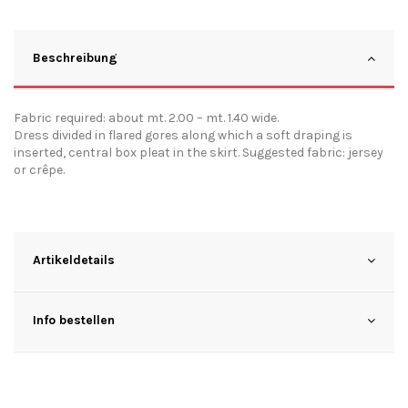
Beschreibung
Fabric required: about mt. 2.00 – mt. 1.40 wide.
Dress divided in flared gores along which a soft draping is
inserted, central box pleat in the skirt. Suggested fabric: jersey
or crêpe.
Artikeldetails
Info bestellen