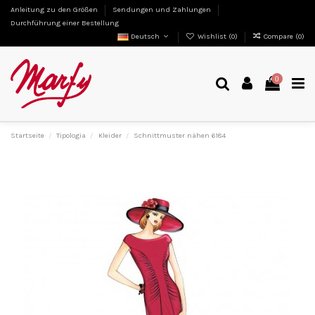
Anleitung zu den Größen
Sendungen und Zahlungen
Durchführung einer Bestellung
Deutsch
Wishlist (
0
)
Compare (
0
)
0
Startseite
Tipologia
Kleider
Schnittmuster nähen 6184