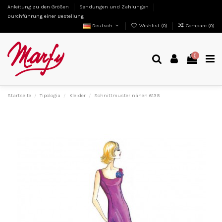
Anleitung zu den Größen
Sendungen und Zahlungen
Durchführung einer Bestellung
Deutsch
Wishlist (
0
)
Compare (
0
)
0
Startseite
Tipologia
Kleider
Schnittmuster nähen 6135