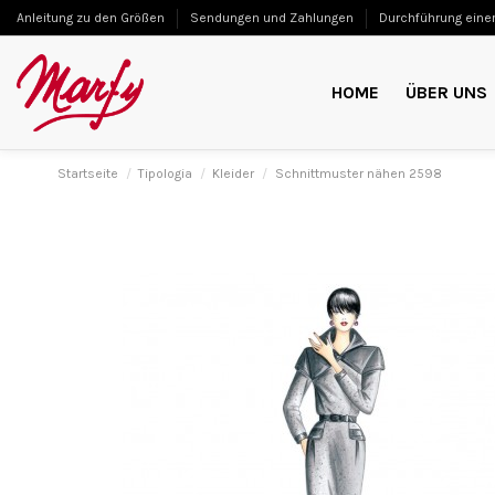
Anleitung zu den Größen
Sendungen und Zahlungen
Durchführung einer
HOME
ÜBER UNS
Startseite
Tipologia
Kleider
Schnittmuster nähen 2598