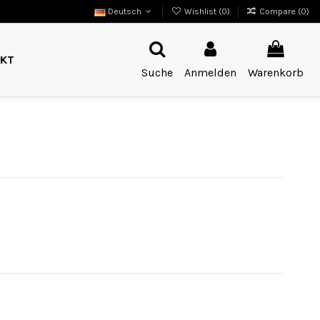
Deutsch
Wishlist (
0
)
Compare (
0
)
KT
Suche
Anmelden
Warenkorb