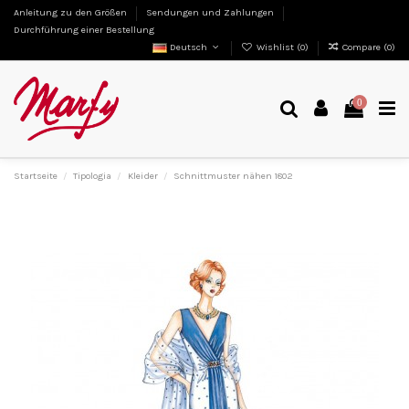
Anleitung zu den Größen
Sendungen und Zahlungen
Durchführung einer Bestellung
Deutsch
Wishlist (
0
)
Compare (
0
)
0
Startseite
Tipologia
Kleider
Schnittmuster nähen 1802