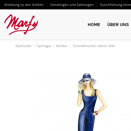
Anleitung zu den Größen
Sendungen und Zahlungen
Durchführung einer
HOME
ÜBER UNS
Startseite
Tipologia
Kleider
Schnittmuster nähen 1661