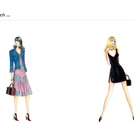
h ...