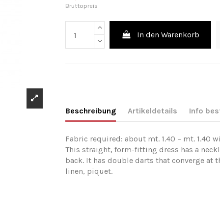
Bruttopreis
In den Warenkorb
Beschreibung
Artikeldetails
Info bes
Fabric required: about mt. 1.40 – mt. 1.40 w
This straight, form-fitting dress has a neck
back. It has double darts that converge at 
linen, piquet.