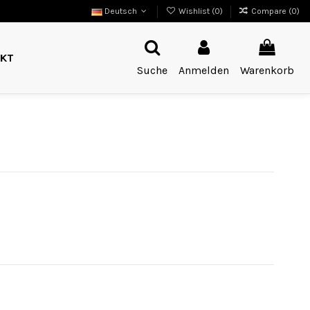
Deutsch
Wishlist (
0
)
Compare (
0
)
KT
Suche
Anmelden
Warenkorb