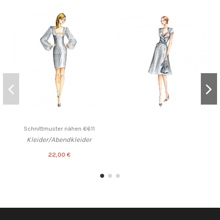
Schnittmuster nähen 6611
Kleider/Abendkleider
22,00 €