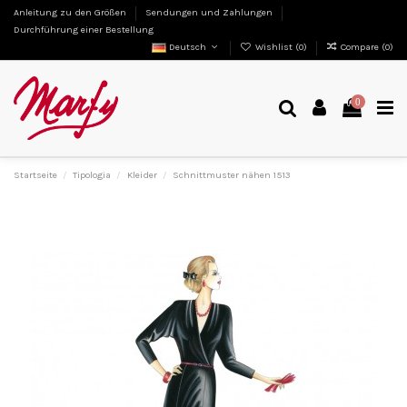
Anleitung zu den Größen
Sendungen und Zahlungen
Durchführung einer Bestellung
Deutsch
Wishlist (
0
)
Compare (
0
)
0
Startseite
Tipologia
Kleider
Schnittmuster nähen 1513