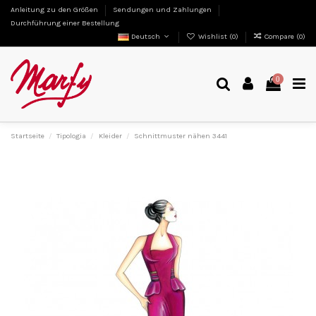
Anleitung zu den Größen
Sendungen und Zahlungen
Durchführung einer Bestellung
Deutsch
Wishlist (
0
)
Compare (
0
)
0
Startseite
Tipologia
Kleider
Schnittmuster nähen 3441