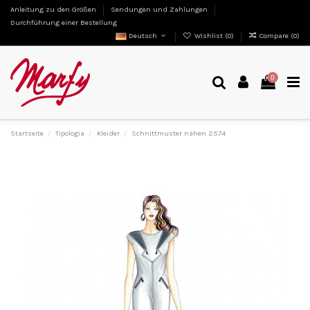
Anleitung zu den Größen
Sendungen und Zahlungen
Durchführung einer Bestellung
Deutsch
Wishlist (
0
)
Compare (
0
)
0
Startseite
Tipologia
Kleider
Schnittmuster nähen 2574