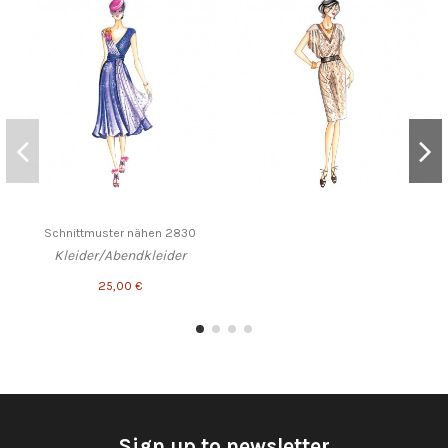
Schnittmuster nähen 2830
Kleider/Abendkleider
25,00 €
Sign up to newsletter