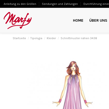
Anleitung zu den Größen
Sendungen und Zahlungen
Durchführung einer
HOME
ÜBER UNS
Startseite
Tipologia
Kleider
Schnittmuster nähen 3438