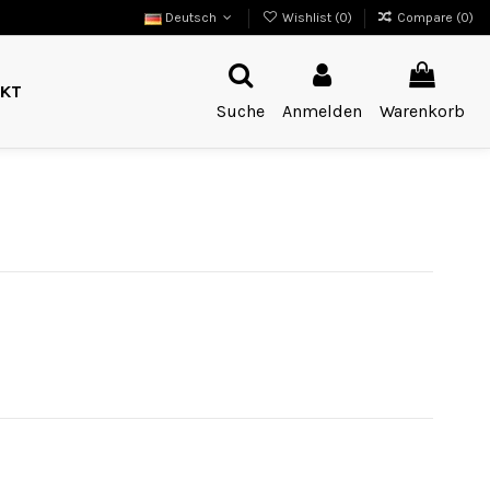
Deutsch
Wishlist (
0
)
Compare (
0
)
KT
Suche
Anmelden
Warenkorb