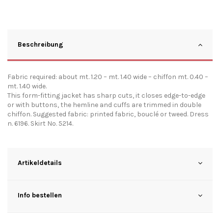
Beschreibung
Fabric required: about mt. 1.20 – mt. 1.40 wide – chiffon mt. 0.40 –
mt. 1.40 wide.
This form-fitting jacket has sharp cuts, it closes edge-to-edge
or with buttons, the hemline and cuffs are trimmed in double
chiffon. Suggested fabric: printed fabric, bouclé or tweed. Dress
n. 6196. Skirt No. 5214.
Artikeldetails
Info bestellen