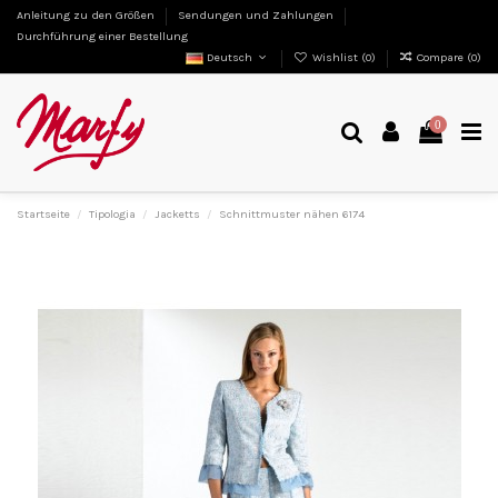
Anleitung zu den Größen
Sendungen und Zahlungen
Durchführung einer Bestellung
Deutsch
Wishlist (
0
)
Compare (
0
)
0
Startseite
Tipologia
Jacketts
Schnittmuster nähen 6174