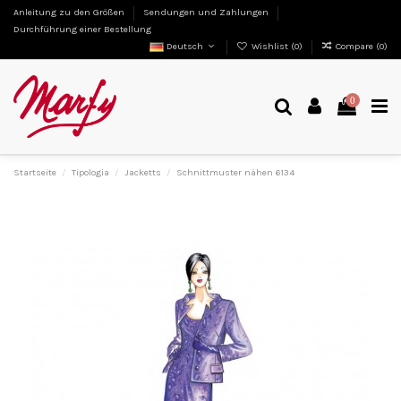
Anleitung zu den Größen
Sendungen und Zahlungen
Durchführung einer Bestellung
Deutsch
Wishlist (
0
)
Compare (
0
)
0
Startseite
Tipologia
Jacketts
Schnittmuster nähen 6134