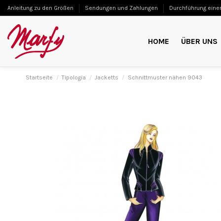
Anleitung zu den Größen
Sendungen und Zahlungen
Durchführung einer
HOME
ÜBER UNS
Startseite
Tipologia
Jacketts
Schnittmuster nähen 9043