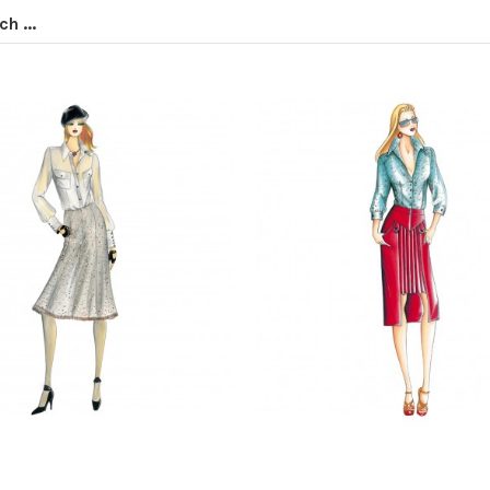
h ...