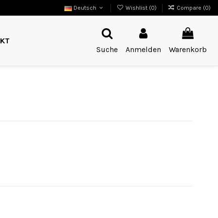
Deutsch
Wishlist (
0
)
Compare (
0
)
KT
Suche
Anmelden
Warenkorb