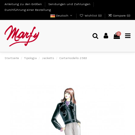
Anleitung zu den Größen
Sendungen und Zahlungen
Durchführung einer Bestellung
Deutsch
Wishlist (
0
)
Compare (
0
)
0
Startseite
Tipologia
Jacketts
Cartamodello 2583