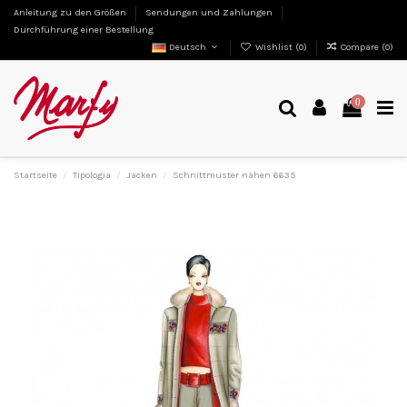
Anleitung zu den Größen
Sendungen und Zahlungen
Durchführung einer Bestellung
Deutsch
Wishlist (
0
)
Compare (
0
)
0
Startseite
Tipologia
Jacken
Schnittmuster nähen 6635