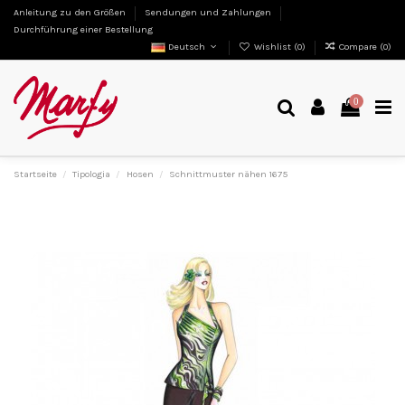
Anleitung zu den Größen
Sendungen und Zahlungen
Durchführung einer Bestellung
Deutsch
Wishlist (
0
)
Compare (
0
)
0
Startseite
Tipologia
Hosen
Schnittmuster nähen 1675