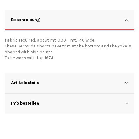
Beschreibung
Fabric required: about mt. 0.90 – mt. 1.40 wide.
These Bermuda shorts have trim at the bottom and the yoke is
shaped with side points.
To be worn with top 1674.
Artikeldetails
Info bestellen