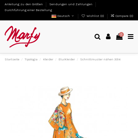
Anleitung zu den Größen
Sendungen und Zahlungen
Durchführung einer Bestellung
Deutsch
Wishlist (
0
)
Compare (
0
)
0
Startseite
Tipologia
Kleider
Etuikleider
Schnittmuster nähen 3014