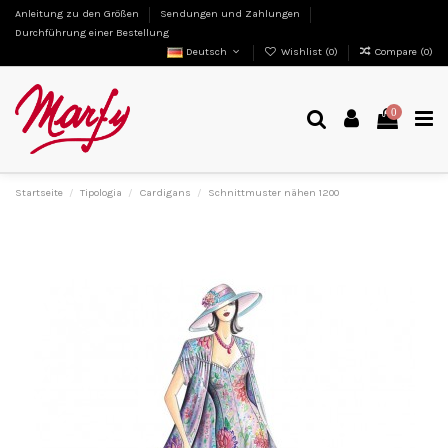
Anleitung zu den Größen
Sendungen und Zahlungen
Durchführung einer Bestellung
Deutsch
Wishlist (
0
)
Compare (
0
)
0
Startseite
Tipologia
Cardigans
Schnittmuster nähen 1200