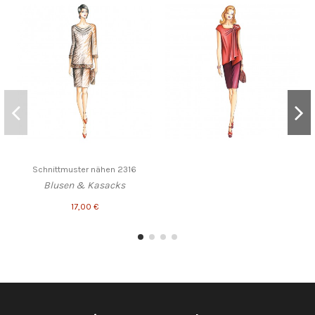
Schnittmuster nähen 2316
Blusen & Kasacks
17,00 €