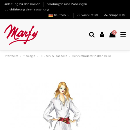
Anleitung zu den Größen
Sendungen und Zahlungen
Durchführung einer Bestellung
Deutsch
Wishlist (
0
)
Compare (
0
)
0
Startseite
Tipologia
Blusen & Kasacks
Schnittmuster nähen 8693