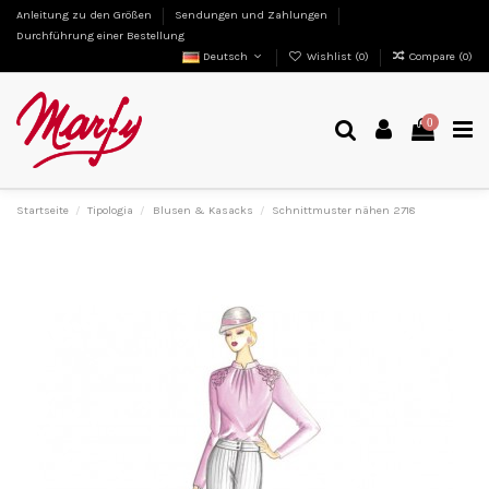
Anleitung zu den Größen
Sendungen und Zahlungen
Durchführung einer Bestellung
Deutsch
Wishlist (
0
)
Compare (
0
)
0
Startseite
Tipologia
Blusen & Kasacks
Schnittmuster nähen 2718