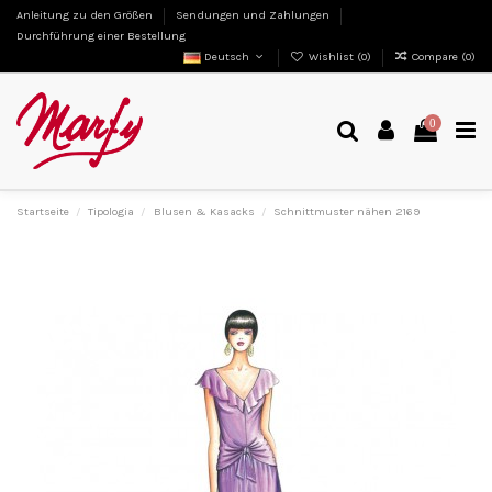
Anleitung zu den Größen
Sendungen und Zahlungen
Durchführung einer Bestellung
Deutsch
Wishlist (
0
)
Compare (
0
)
0
Startseite
Tipologia
Blusen & Kasacks
Schnittmuster nähen 2169