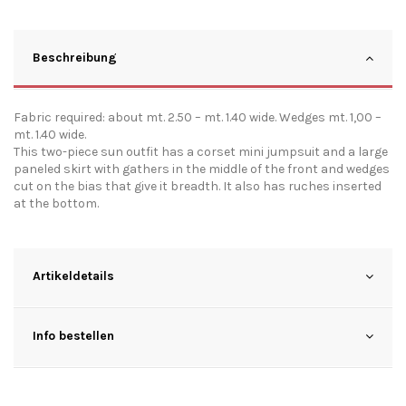
Beschreibung
Fabric required: about mt. 2.50 – mt. 1.40 wide. Wedges mt. 1,00 –
mt. 1.40 wide.
This two-piece sun outfit has a corset mini jumpsuit and a large
paneled skirt with gathers in the middle of the front and wedges
cut on the bias that give it breadth. It also has ruches inserted
at the bottom.
Artikeldetails
Info bestellen