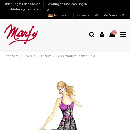
Anleitung zu den Größen
Sendungen und Zahlungen
Durchführung einer Bestellung
Deutsch
Wishlist (
0
)
Compare (
0
)
0
Startseite
Tipologia
Anzüge
Schnittmuster nähen 6764