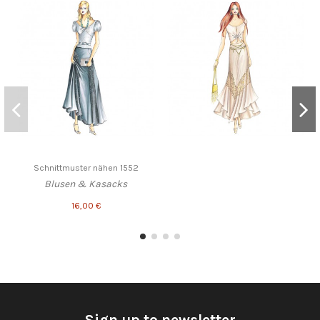
Schnittmuster nähen 1552
Blusen & Kasacks
16,00 €