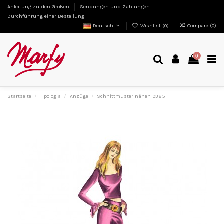
Anleitung zu den Größen
Sendungen und Zahlungen
Durchführung einer Bestellung
Deutsch
Wishlist (
0
)
Compare (
0
)
0
Startseite
Tipologia
Anzüge
Schnittmuster nähen 9325