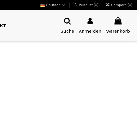
Deutsch
Wishlist (
0
)
Compare (
0
)
KT
Suche
Anmelden
Warenkorb