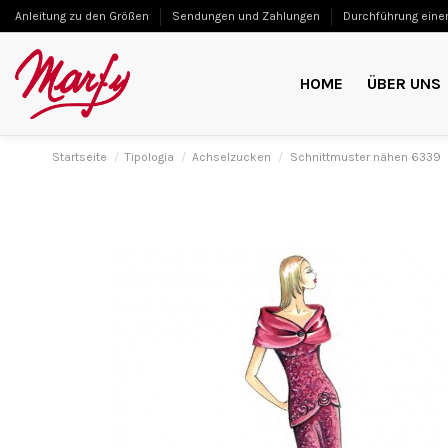
Anleitung zu den Größen
Sendungen und Zahlungen
Durchführung einer
HOME
ÜBER UNS
Startseite
Tipologia
Achselzucken
Schnittmuster nähen 6339