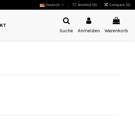
Deutsch
Wishlist (
0
)
Compare (
0
)
KT
Suche
Anmelden
Warenkorb