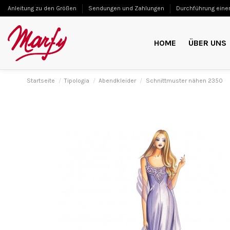
Anleitung zu den Größen
Sendungen und Zahlungen
Durchführung einer
HOME
ÜBER UNS
Startseite
Tipologia
Abendkleider
Schnittmuster nähen 2350