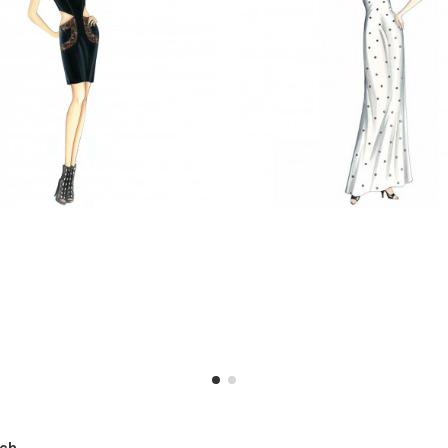
h ...