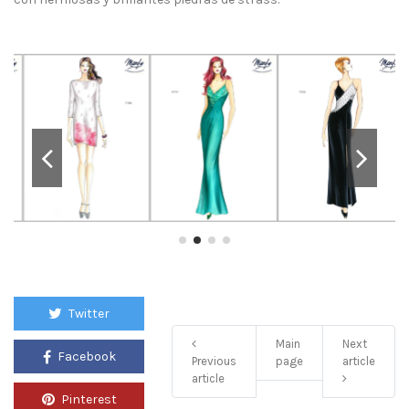
Twitter
Main
Next
Facebook
Previous
page
article
article
Pinterest