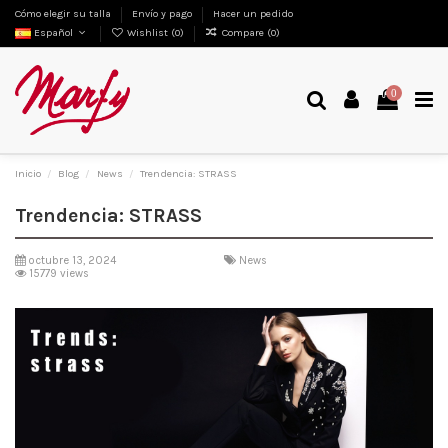
Cómo elegir su talla
Envío y pago
Hacer un pedido
Español
Wishlist (
0
)
Compare (
0
)
0
Inicio
Blog
News
Trendencia: STRASS
Trendencia: STRASS
octubre 13, 2024
News
15779 views