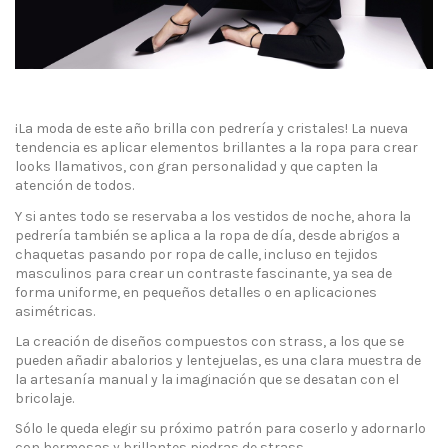
¡La moda de este año brilla con pedrería y cristales! La nueva
tendencia es aplicar elementos brillantes a la ropa para crear
looks llamativos, con gran personalidad y que capten la
atención de todos.
Y si antes todo se reservaba a los vestidos de noche, ahora la
pedrería también se aplica a la ropa de día, desde abrigos a
chaquetas pasando por ropa de calle, incluso en tejidos
masculinos para crear un contraste fascinante, ya sea de
forma uniforme, en pequeños detalles o en aplicaciones
asimétricas.
La creación de diseños compuestos con strass, a los que se
pueden añadir abalorios y lentejuelas, es una clara muestra de
la artesanía manual y la imaginación que se desatan con el
bricolaje.
Sólo le queda elegir su próximo patrón para coserlo y adornarlo
con hermosas y brillantes piedras de strass.